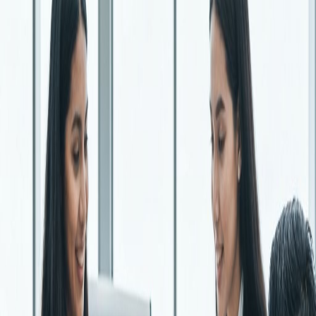
Dowiedz się więcej →
✓
Compliance i regulacje
RODO, AML, KYC, licencjonowanie działalności w sektorze
gamingowym i finansowym.
Dowiedz się więcej →
💼
Doradztwo finansowe
Planowanie finansowe, fundraising, pozyskiwanie inwestorów,
strukturyzacja kapitału.
Dowiedz się więcej →
Branże, które obsługujemy
Specjalizujemy się w obsłudze firm z sektorów wymagających
najwyższych standardów compliance i regulacji prawnych